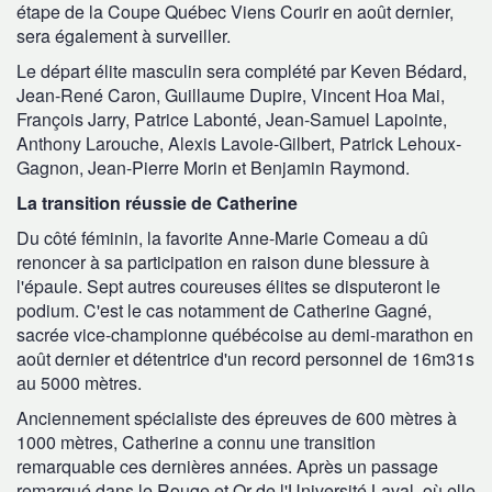
étape de la Coupe Québec Viens Courir en août dernier,
sera également à surveiller.
Le départ élite masculin sera complété par Keven Bédard,
Jean-René Caron, Guillaume Dupire, Vincent Hoa Mai,
François Jarry, Patrice Labonté, Jean-Samuel Lapointe,
Anthony Larouche, Alexis Lavoie-Gilbert, Patrick Lehoux-
Gagnon, Jean-Pierre Morin et Benjamin Raymond.
La transition réussie de Catherine
Du côté féminin, la favorite Anne-Marie Comeau a dû
renoncer à sa participation en raison dune blessure à
l'épaule. Sept autres coureuses élites se disputeront le
podium. C'est le cas notamment de Catherine Gagné,
sacrée vice-championne québécoise au demi-marathon en
août dernier et détentrice d'un record personnel de 16m31s
au 5000 mètres.
Anciennement spécialiste des épreuves de 600 mètres à
1000 mètres, Catherine a connu une transition
remarquable ces dernières années. Après un passage
remarqué dans le Rouge et Or de l'Université Laval, où elle