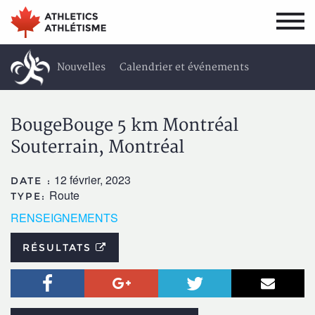
Aller
Aller
au
au
menu
contenu
principal
principal
Nouvelles
Calendrier et événements
Résultats
Vidéos
À propos
BougeBouge 5 km Montréal
Souterrain, Montréal
12 février, 2023
DATE :
Route
TYPE:
RENSEIGNEMENTS
RÉSULTATS
Facebook
Google+
Twitter
Courr