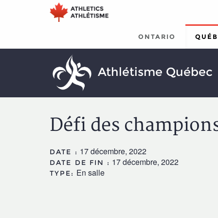
Aller
Aller
au
au
menu
contenu
principal
principal
ONTARIO
QUÉB
Athlétisme Québec
Défi des champions
17 décembre, 2022
DATE :
17 décembre, 2022
DATE DE FIN :
En salle
TYPE: