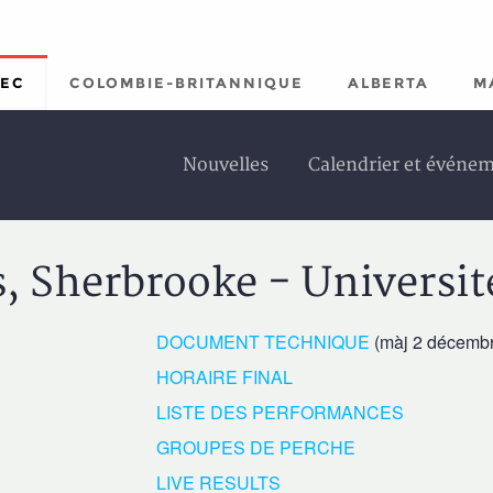
EC
COLOMBIE-BRITANNIQUE
ALBERTA
M
Nouvelles
Calendrier et événe
, Sherbrooke - Universit
DOCUMENT TECHNIQUE
(màj 2 décembr
HORAIRE FINAL
LISTE DES PERFORMANCES
GROUPES DE PERCHE
LIVE RESULTS