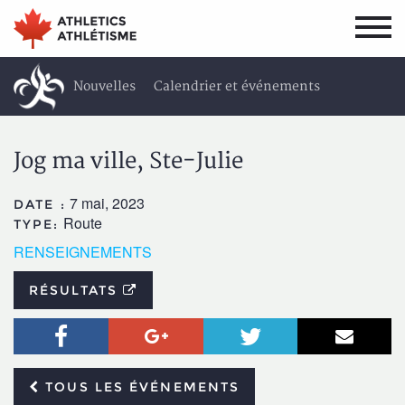
Aller
Aller
au
au
menu
contenu
principal
principal
Nouvelles
Calendrier et événements
Résultats
Vidéos
À propos
Jog ma ville, Ste-Julie
7 mai, 2023
DATE :
Route
TYPE:
RENSEIGNEMENTS
RÉSULTATS
Facebook
Google+
Twitter
Courr
TOUS LES ÉVÉNEMENTS