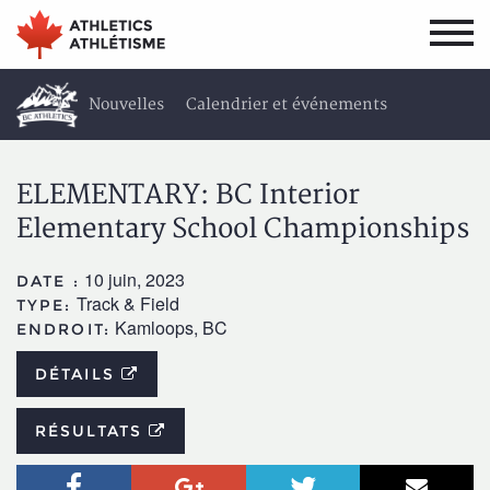
Aller
Aller
au
au
menu
contenu
principal
principal
Nouvelles
Calendrier et événements
Résultats
À propos
ELEMENTARY: BC Interior
Elementary School Championships
10 juin, 2023
DATE :
Track & Field
TYPE:
Kamloops, BC
ENDROIT:
DÉTAILS
RÉSULTATS
Facebook
Google+
Twitter
Courr