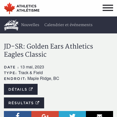
Aller
Aller
au
au
menu
contenu
principal
principal
Nouvelles
Calendrier et événements
Résultats
À propos
JD-SR: Golden Ears Athletics
Eagles Classic
13 mai, 2023
DATE :
Track & Field
TYPE:
Maple Ridge, BC
ENDROIT:
DÉTAILS
RÉSULTATS
Facebook
Google+
Twitter
Courr