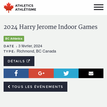
Aller
Aller
au
au
menu
contenu
principal
principal
2024 Harry Jerome Indoor Games
BC Athletics
3 février, 2024
DATE :
Richmond, BC Canada
TYPE:
DÉTAILS
Facebook
Google+
Twitter
Courr
TOUS LES ÉVÉNEMENTS