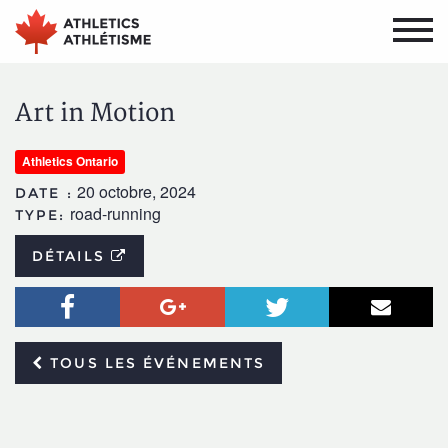
Aller
Aller
au
au
menu
contenu
principal
principal
Art in Motion
Athletics Ontario
20 octobre, 2024
DATE :
road-running
TYPE:
DÉTAILS
Facebook
Google+
Twitter
Courr
TOUS LES ÉVÉNEMENTS