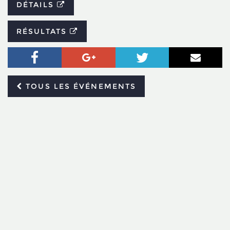
DÉTAILS
RÉSULTATS
Facebook
Google+
Twitter
Courr
TOUS LES ÉVÉNEMENTS