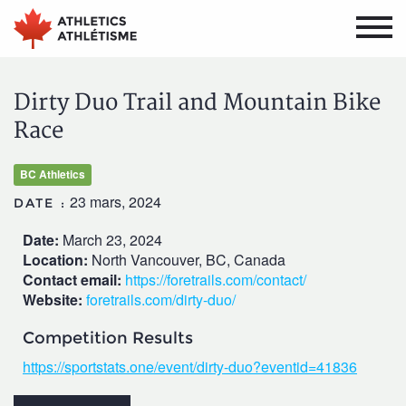
Aller
Aller
au
au
menu
contenu
principal
principal
Dirty Duo Trail and Mountain Bike
Race
BC Athletics
23 mars, 2024
DATE :
Date:
March 23, 2024
Location:
North Vancouver, BC, Canada
Contact email:
https://foretrails.com/contact/
Website:
foretrails.com/dirty-duo/
Competition Results
https://sportstats.one/event/dirty-duo?eventid=41836