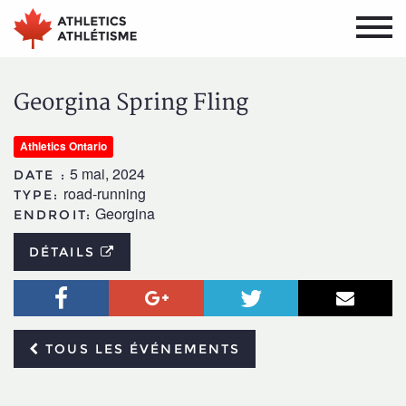
Aller
Aller
au
au
menu
contenu
principal
principal
Georgina Spring Fling
Athletics Ontario
5 mai, 2024
DATE :
road-running
TYPE:
Georgina
ENDROIT:
DÉTAILS
Facebook
Google+
Twitter
Courr
TOUS LES ÉVÉNEMENTS