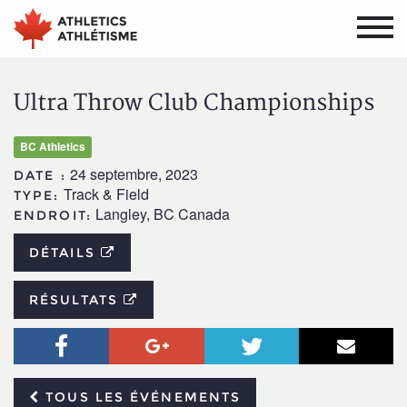
Aller
Aller
au
au
menu
contenu
principal
principal
Ultra Throw Club Championships
BC Athletics
24 septembre, 2023
DATE :
Track & Field
TYPE:
Langley, BC Canada
ENDROIT:
DÉTAILS
RÉSULTATS
Facebook
Google+
Twitter
Courr
TOUS LES ÉVÉNEMENTS