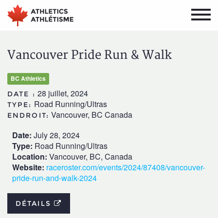
Aller
Aller
au
au
menu
contenu
principal
principal
Vancouver Pride Run & Walk
BC Athletics
28 juillet, 2024
DATE :
Road Running/Ultras
TYPE:
Vancouver, BC Canada
ENDROIT:
Date:
July 28, 2024
Type:
Road Running/Ultras
Location:
Vancouver, BC, Canada
Website:
raceroster.com/events/2024/87408/vancouver-
pride-run-and-walk-2024
DÉTAILS