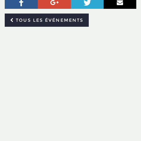
Facebook
Google+
Twitter
Courr
TOUS LES ÉVÉNEMENTS