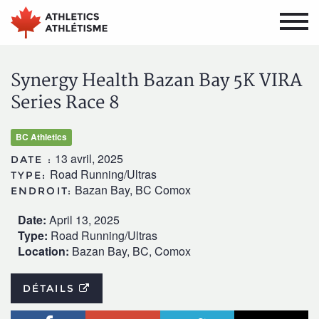
Aller
Aller
au
au
menu
contenu
principal
principal
Synergy Health Bazan Bay 5K VIRA
Series Race 8
BC Athletics
13 avril, 2025
DATE :
Road Running/Ultras
TYPE:
Bazan Bay, BC Comox
ENDROIT:
Date:
April 13, 2025
Type:
Road Running/Ultras
Location:
Bazan Bay, BC, Comox
DÉTAILS