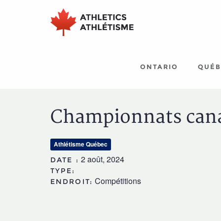
Aller
Aller
au
au
menu
contenu
principal
principal
ONTARIO
QUÉB
Championnats canad
Athlétisme Québec
2 août, 2024
DATE :
TYPE:
Compétitions
ENDROIT: