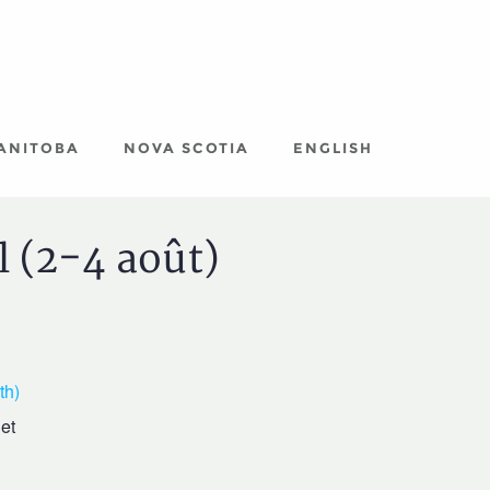
ANITOBA
NOVA SCOTIA
ENGLISH
 (2-4 août)
h)
let