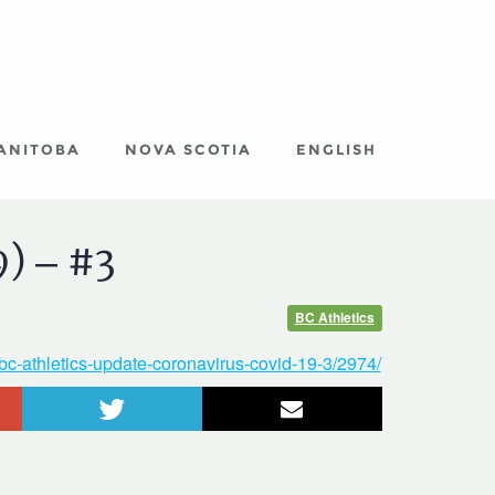
ANITOBA
NOVA SCOTIA
ENGLISH
) – #3
BC Athletics
bc-athletics-update-coronavirus-covid-19-3/2974/
le+
Twitter
Courriel