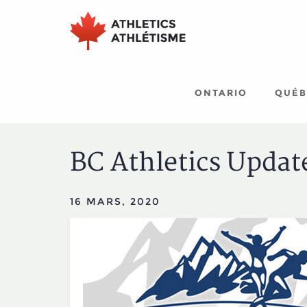
Aller
Aller
au
au
menu
contenu
principal
principal
ONTARIO
QUÉB
BC Athletics Updat
16 MARS, 2020