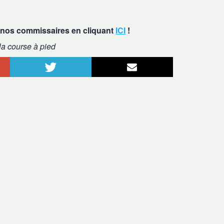
 nos commissaires en cliquant
ICI
!
la course à pied
le+
Twitter
Courriel