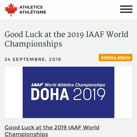
Aller
Aller
au
au
menu
contenu
principal
principal
Good Luck at the 2019 IAAF World
Championships
Athletics Alberta
24 SEPTEMBRE, 2019
Good Luck at the 2019 IAAF World
Championships