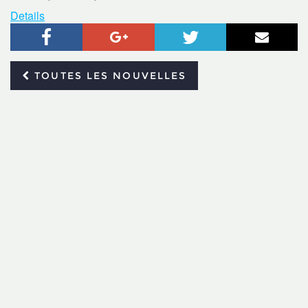
Details
Facebook
Google+
Twitter
Courr
TOUTES LES NOUVELLES