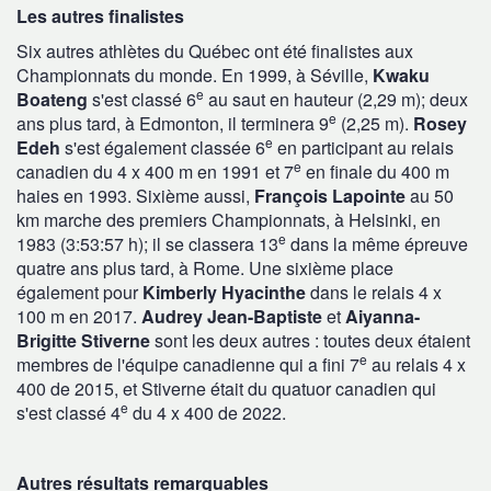
Les autres finalistes
Six autres athlètes du Québec ont été finalistes aux
Championnats du monde. En 1999, à Séville,
Kwaku
e
Boateng
s'est classé 6
au saut en hauteur (2,29 m); deux
e
ans plus tard, à Edmonton, il terminera 9
(2,25 m).
Rosey
e
Edeh
s'est également classée 6
en participant au relais
e
canadien du 4 x 400 m en 1991 et 7
en finale du 400 m
haies en 1993. Sixième aussi,
François Lapointe
au 50
km marche des premiers Championnats, à Helsinki, en
e
1983 (3:53:57 h); il se classera 13
dans la même épreuve
quatre ans plus tard, à Rome. Une sixième place
également pour
Kimberly Hyacinthe
dans le relais 4 x
100 m en 2017.
Audrey Jean-Baptiste
et
Aiyanna-
Brigitte Stiverne
sont les deux autres : toutes deux étaient
e
membres de l'équipe canadienne qui a fini 7
au relais 4 x
400 de 2015, et Stiverne était du quatuor canadien qui
e
s'est classé 4
du 4 x 400 de 2022.
Autres résultats remarquables