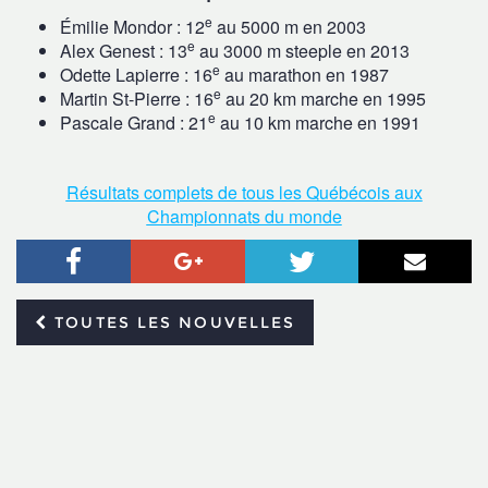
e
Émilie Mondor : 12
au 5000 m en 2003
e
Alex Genest : 13
au 3000 m steeple en 2013
e
Odette Lapierre : 16
au marathon en 1987
e
Martin St-Pierre : 16
au 20 km marche en 1995
e
Pascale Grand : 21
au 10 km marche en 1991
Résultats complets de tous les Québécois aux
Championnats du monde
Facebook
Google+
Twitter
Courr
TOUTES LES NOUVELLES