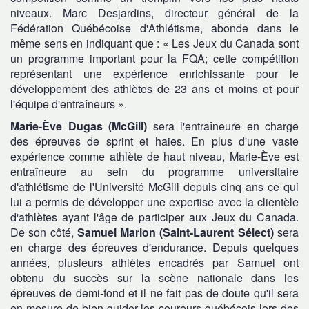
niveaux. Marc Desjardins, directeur général de la
Fédération Québécoise d'Athlétisme, abonde dans le
même sens en indiquant que : « Les Jeux du Canada sont
un programme important pour la FQA; cette compétition
représentant une expérience enrichissante pour le
développement des athlètes de 23 ans et moins et pour
l'équipe d'entraîneurs ».
Marie-Ève Dugas (McGill)
sera l'entraîneure en charge
des épreuves de sprint et haies. En plus d'une vaste
expérience comme athlète de haut niveau, Marie-Ève est
entraîneure au sein du programme universitaire
d'athlétisme de l'Université McGill depuis cinq ans ce qui
lui a permis de développer une expertise avec la clientèle
d'athlètes ayant l'âge de participer aux Jeux du Canada.
De son côté,
Samuel Marion (Saint-Laurent Sélect)
sera
en charge des épreuves d'endurance. Depuis quelques
années, plusieurs athlètes encadrés par Samuel ont
obtenu du succès sur la scène nationale dans les
épreuves de demi-fond et il ne fait pas de doute qu'il sera
en mesure de bien guider les coureurs québécois lors des