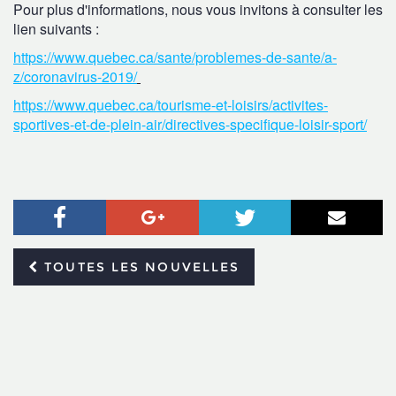
Pour plus d'informations, nous vous invitons à consulter les
lien suivants :
https://www.quebec.ca/sante/problemes-de-sante/a-
z/coronavirus-2019/
https://www.quebec.ca/tourisme-et-loisirs/activites-
sportives-et-de-plein-air/directives-specifique-loisir-sport/
Facebook
Google+
Twitter
Courr
TOUTES LES NOUVELLES