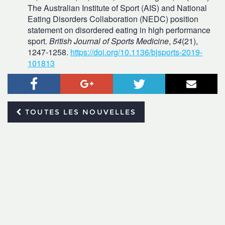
The Australian Institute of Sport (AIS) and National
Eating Disorders Collaboration (NEDC) position
statement on disordered eating in high performance
sport.
British Journal of Sports Medicine
,
54
(21),
1247‑1258.
https://doi.org/10.1136/bjsports-2019-
101813
Facebook
Google+
Twitter
Courr
TOUTES LES NOUVELLES