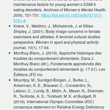
maintenance factors for young women’s DSM-5
eating disorders.
Archives of Women’s Mental Health
,
20
(6), 721‑731.
https://doi.org/10.1007/s00737-017-
0761-6
Krane, V., Waldron, J., Michalenok, J. et Stiles-
Shipley, J. (2001). Body image concerns in female
exercisers and athletes: A feminist cultural studies
perspective.
Women in sport and physical activity
journal
,
10
(1), 17-54.
Monthuy-Blanc, J. (2019). Approche historique des
troubles du comportement alimentaire. Dans J.
Monthuy-Blanc (dir.),
Fondements approfondis des
troubles du comportement alimentaire
(p. 17-21). Les
Éditions JFD inc.
Mountjoy, M., Sundgot-Borgen, J., Burke, L.,
Ackerman, K. E., Blauwet, C., Constantini, N.,
Lebrun, C., Lundy, B., Melin, A., Meyer, N., Sherman,
R., Tenforde, A. S., Torstveit, M. K. et Budgett, R.
(2018). International Olympic Committee (IOC)
consensus statement on Relative Energy Deficiency