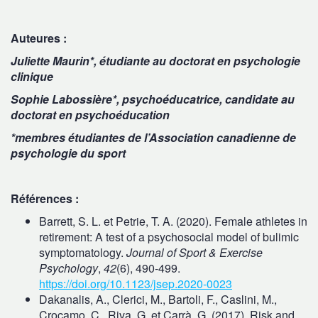
Auteures :
Juliette Maurin*, étudiante au doctorat en psychologie
clinique
Sophie Labossière*, psychoéducatrice, candidate au
doctorat en psychoéducation
*membres étudiantes de l’Association canadienne de
psychologie du sport
Références :
Barrett, S. L. et Petrie, T. A. (2020). Female athletes in
retirement: A test of a psychosocial model of bulimic
symptomatology.
Journal of Sport & Exercise
Psychology
,
42
(6), 490‑499.
https://doi.org/10.1123/jsep.2020-0023
Dakanalis, A., Clerici, M., Bartoli, F., Caslini, M.,
Crocamo, C., Riva, G. et Carrà, G. (2017). Risk and