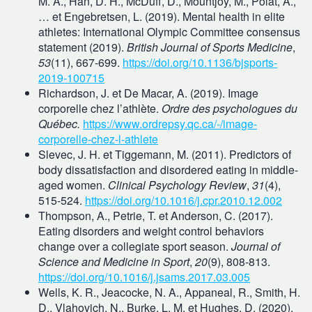
M. A., Han, D. H., McDuff, D., Mountjoy, M., Polat, A.,
… et Engebretsen, L. (2019). Mental health in elite
athletes: International Olympic Committee consensus
statement (2019).
British Journal of Sports Medicine
,
53
(11), 667‑699.
https://doi.org/10.1136/bjsports-
2019-100715
Richardson, J. et De Macar, A. (2019). Image
corporelle chez l’athlète.
Ordre des psychologues du
Québec.
https://www.ordrepsy.qc.ca/-/image-
corporelle-chez-l-athlete
Slevec, J. H. et Tiggemann, M. (2011). Predictors of
body dissatisfaction and disordered eating in middle-
aged women.
Clinical Psychology Review
,
31
(4),
515‑524.
https://doi.org/10.1016/j.cpr.2010.12.002
Thompson, A., Petrie, T. et Anderson, C. (2017).
Eating disorders and weight control behaviors
change over a collegiate sport season.
Journal of
Science and Medicine in Sport
,
20
(9), 808‑813.
https://doi.org/10.1016/j.jsams.2017.03.005
Wells, K. R., Jeacocke, N. A., Appaneal, R., Smith, H.
D., Vlahovich, N., Burke, L. M. et Hughes, D. (2020).