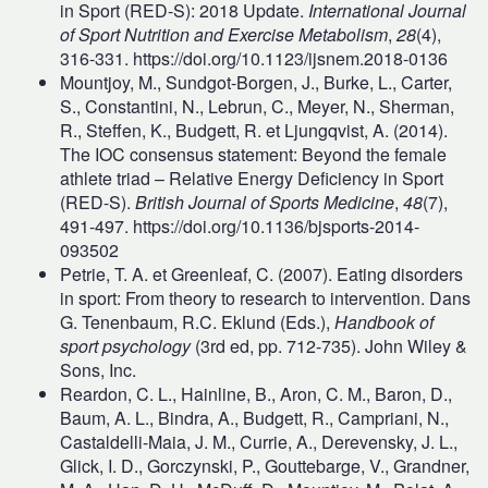
in Sport (RED-S): 2018 Update.
International Journal
of Sport Nutrition and Exercise Metabolism
,
28
(4),
316‑331. https://doi.org/10.1123/ijsnem.2018-0136
Mountjoy, M., Sundgot-Borgen, J., Burke, L., Carter,
S., Constantini, N., Lebrun, C., Meyer, N., Sherman,
R., Steffen, K., Budgett, R. et Ljungqvist, A. (2014).
The IOC consensus statement: Beyond the female
athlete triad – Relative Energy Deficiency in Sport
(RED-S).
British Journal of Sports Medicine
,
48
(7),
491‑497. https://doi.org/10.1136/bjsports-2014-
093502
Petrie, T. A. et Greenleaf, C. (2007). Eating disorders
in sport: From theory to research to intervention. Dans
G. Tenenbaum, R.C. Eklund (Eds.),
Handbook of
sport psychology
(3rd ed, pp. 712-735). John Wiley &
Sons, Inc.
Reardon, C. L., Hainline, B., Aron, C. M., Baron, D.,
Baum, A. L., Bindra, A., Budgett, R., Campriani, N.,
Castaldelli-Maia, J. M., Currie, A., Derevensky, J. L.,
Glick, I. D., Gorczynski, P., Gouttebarge, V., Grandner,