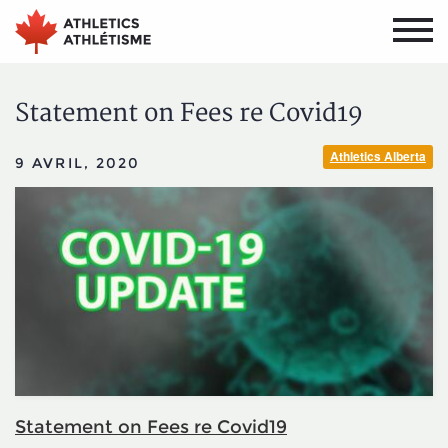
Aller
Aller
au
au
menu
contenu
principal
principal
Statement on Fees re Covid19
Athletics Alberta
9 AVRIL, 2020
Statement on Fees re Covid19