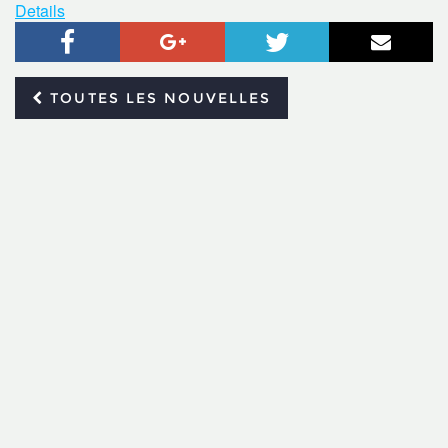
Details
Facebook
Google+
Twitter
Courr
TOUTES LES NOUVELLES