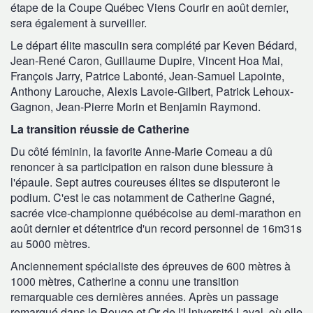
étape de la Coupe Québec Viens Courir en août dernier,
sera également à surveiller.
Le départ élite masculin sera complété par Keven Bédard,
Jean-René Caron, Guillaume Dupire, Vincent Hoa Mai,
François Jarry, Patrice Labonté, Jean-Samuel Lapointe,
Anthony Larouche, Alexis Lavoie-Gilbert, Patrick Lehoux-
Gagnon, Jean-Pierre Morin et Benjamin Raymond.
La transition réussie de Catherine
Du côté féminin, la favorite Anne-Marie Comeau a dû
renoncer à sa participation en raison dune blessure à
l'épaule. Sept autres coureuses élites se disputeront le
podium. C'est le cas notamment de Catherine Gagné,
sacrée vice-championne québécoise au demi-marathon en
août dernier et détentrice d'un record personnel de 16m31s
au 5000 mètres.
Anciennement spécialiste des épreuves de 600 mètres à
1000 mètres, Catherine a connu une transition
remarquable ces dernières années. Après un passage
remarqué dans le Rouge et Or de l'Université Laval, où elle