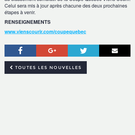
Celui sera mis à jour après chacune des deux prochaines
étapes à venir.
RENSEIGNEMENTS
www.vienscourir.com/coupequebec
Facebook
Google+
Twitter
Courr
TOUTES LES NOUVELLES