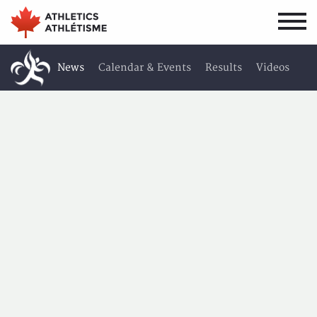
Skip
Skip
to
to
main
primary
navigation
content
News
Calendar & Events
Results
Videos
About