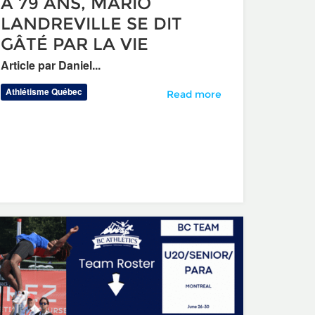
À 79 ANS, MARIO
LANDREVILLE SE DIT
GÂTÉ PAR LA VIE
Article par Daniel...
Athlétisme Québec
À 79 ANS, MARIO LANDREVILL
Read more
 Ouest
ais Olympiques et Paralympiques : Un florilège de belles perfo