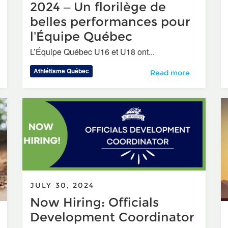
2024 – Un florilège de
belles performances pour
l’Équipe Québec
mand : L’ami qui m’a inspiré à courir 100 marathons
L’Équipe Québec U16 et U18 ont...
Athlétisme Québec
Championnats Nationa
Read more
JULY 30, 2024
Now Hiring: Officials
Development Coordinator