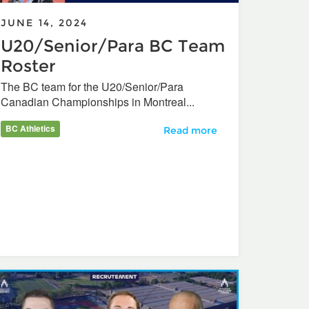
JUNE 14, 2024
U20/Senior/Para BC Team
Roster
The BC team for the U20/Senior/Para
Canadian Championships in Montreal...
BC Athletics
U20/Senior/Para BC Team Ro
Read more
 juin
érences physiologiques sur les performances sportives entre l