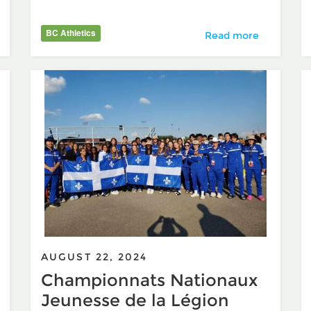
BC Athletics
2024 Race Directors
Read more
AUGUST 22, 2024
Championnats Nationaux
Jeunesse de la Légion