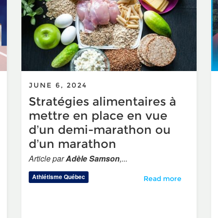
JUNE 6, 2024
Stratégies alimentaires à
mettre en place en vue
d’un demi-marathon ou
d’un marathon
Article par
Adèle Samson
,...
Athlétisme Québec
 Kim Boyd rejoint Athlétisme Québec en tant qu’Agente de
Stratégies alimentai
Read more