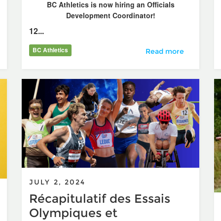
BC Athletics is now hiring an Officials
Development Coordinator!
12...
 la douleur ?
BC Athletics
Now Hiring: Official
Read more
JULY 2, 2024
Récapitulatif des Essais
Olympiques et