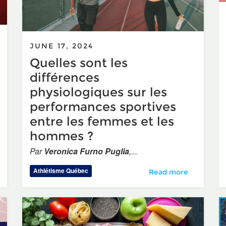
JUNE 17, 2024
Quelles sont les
différences
physiologiques sur les
performances sportives
entre les femmes et les
hommes ?
 presse – La Classique d’athlétisme de retour à Montréal le 21
Par
Veronica Furno Puglia
,...
Athlétisme Québec
Quelles sont les diff
Read more