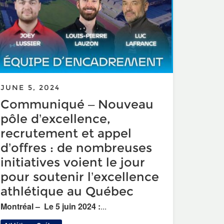
JUNE 5, 2024
Communiqué – Nouveau
pôle d’excellence,
recrutement et appel
d’offres : de nombreuses
initiatives voient le jour
pour soutenir l’excellence
 Développement Régionale
res à mettre en place en vue d’un demi-marathon ou d’un mara
athlétique au Québec
Montréal – Le 5 juin 2024 :
...