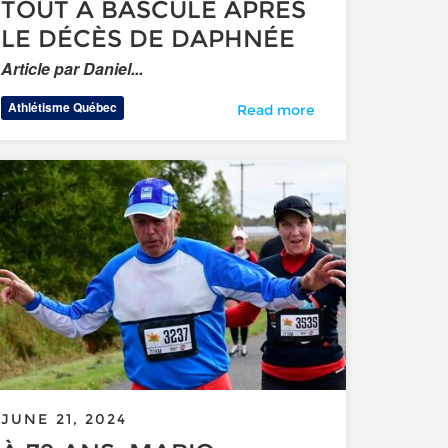
TOUT A BASCULÉ APRÈS
LE DÉCÈS DE DAPHNÉE
Article par Daniel...
s Development Coordinator
Athlétisme Québec
TOUT A BASCULÉ APRÈS LE 
Read more
JUNE 21, 2024