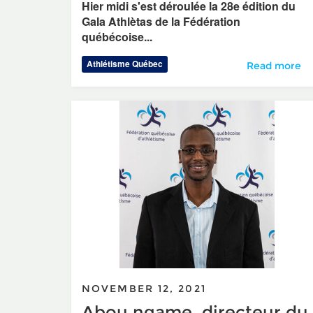
Hier midi s'est déroulée la 28e édition du
Gala Athlètas de la Fédération
québécoise...
Athlétisme Québec
28e gala athl
Read more
NOVEMBER 12, 2021
Abou ngame, directeur du