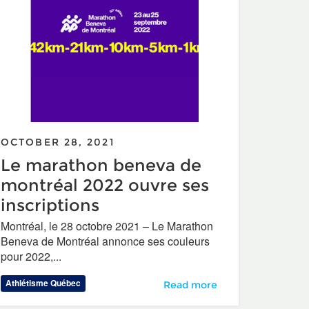
OCTOBER 28, 2021
Le marathon beneva de
montréal 2022 ouvre ses
inscriptions
Montréal, le 28 octobre 2021 – Le Marathon
Beneva de Montréal annonce ses couleurs
pour 2022,...
y: Hall of Fame (HOF) Committee
Athlétisme Québec
Le marathon beneva de montré
Read more