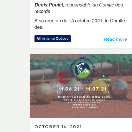
Denis Poulet
, responsable du Comité des
records
À sa réunion du 13 octobre 2021, le Comité
des...
Athlétisme Québec
Le comité des
Read more
OCTOBER 14, 2021