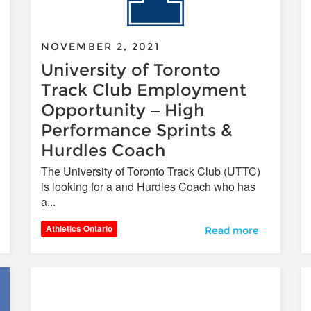
NOVEMBER 2, 2021
University of Toronto
Track Club Employment
Opportunity – High
Performance Sprints &
Hurdles Coach
The University of Toronto Track Club (UTTC)
is looking for a and Hurdles Coach who has
a...
Athletics Ontario
University of Toront
Read more
nada releases Becoming Para Ready to support Para Athletics g