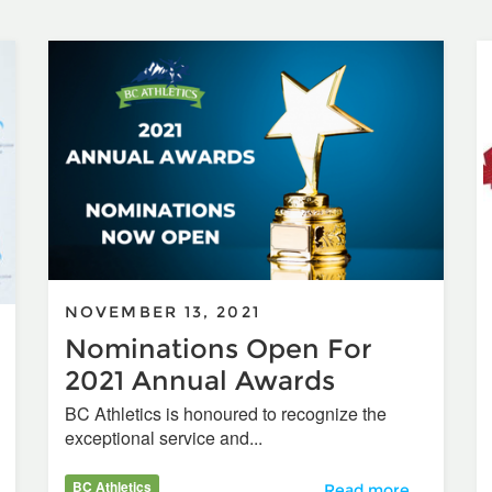
NOVEMBER 13, 2021
Nominations Open For
2021 Annual Awards
BC Athletics is honoured to recognize the
exceptional service and...
BC Athletics
Nominations Open Fo
Read more