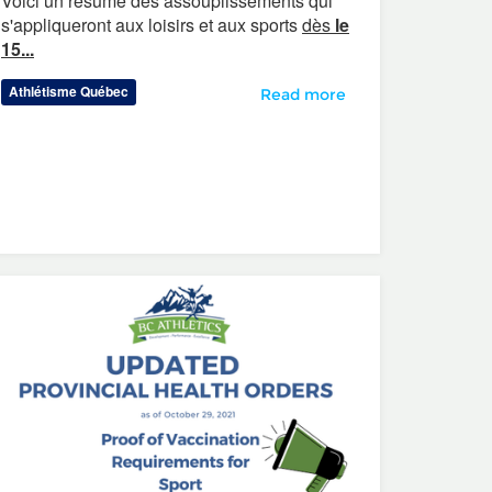
Voici un résumé des assouplissements qui
s'appliqueront aux loisirs et aux sports
dès
le
15...
Athlétisme Québec
Assouplissements à compter 
Read more
tions pour la saison 2022 de je cours qc
ns.