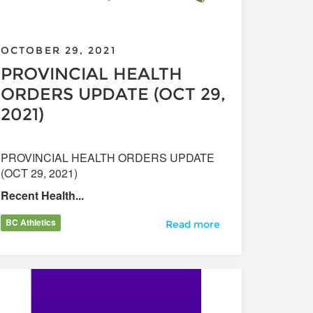
OCTOBER 29, 2021
PROVINCIAL HEALTH
ORDERS UPDATE (OCT 29,
2021)
PROVINCIAL HEALTH ORDERS UPDATE
(OCT 29, 2021)
Recent Health...
BC Athletics
PROVINCIAL HEALTH ORDERS 
Read more
o Track Club Employment Opportunity – High Performance Sprin
rowth in Canada