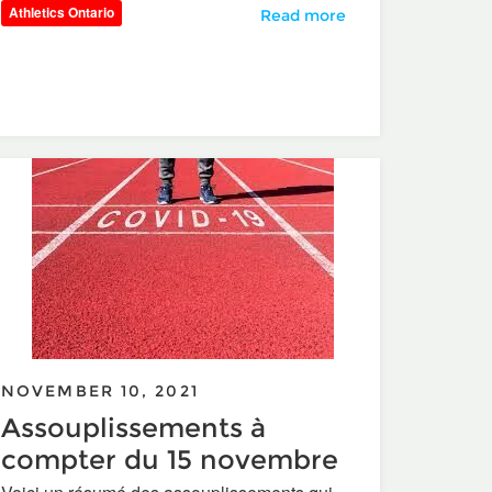
Athletics Ontario
U SPORTS: Chief Executive Of
Read more
uréats
NOVEMBER 10, 2021
Assouplissements à
compter du 15 novembre