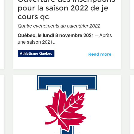
pour la saison 2022 de je
cours qc
Quatre événements au calendrier 2022
Québec, le lundi 8 novembre 2021
– Après
une saison 2021...
Athlétisme Québec
Ouverture des inscrip
Read more
irecteur du développement sportif à la fqa, quitte ses fonctio