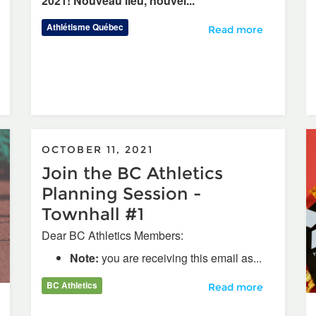
2021! Nouveau lieu, nouvel...
Athlétisme Québec
Gala athlètas 2021 : d
Read more
 records reconnaît 93 records et va dorénavant gérer les reco
OCTOBER 11, 2021
Join the BC Athletics
Planning Session -
Townhall #1
Dear BC Athletics Members:
Note:
you are receiving this email as...
BC Athletics
Join the BC Athletics
Read more